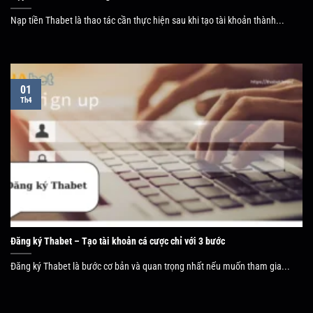
Nạp tiền Thabet là thao tác cần thực hiện sau khi tạo tài khoản thành...
01
Th4
Đăng ký Thabet – Tạo tài khoản cá cược chỉ với 3 bước
Đăng ký Thabet là bước cơ bản và quan trọng nhất nếu muốn tham gia...