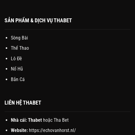
SẢN PHẨM & DỊCH VỤ THABET
Sòng Bài
Thể Thao
Lô Đề
Nổ Hũ
Bắn Cá
LIÊN HỆ THABET
Nhà cái:
Thabet
hoặc Tha Bet
Website:
https://echovanhorst.nl/