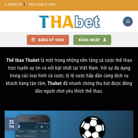
Chuyển
chúng tôi:
https://yat.it.com/.
đến
nội
dung
ĐĂNG KÝ +88K
ĐĂNG NHẬP
Thể thao Thabet
là một trong những nền tảng cá cược thể thao
trực tuyến uy tín và nổi bật nhất tại Việt Nam. Với sự đa dạng
trong các loại hình cá cược, tỷ lệ cược hấp dẫn cùng dịch vụ
khách hàng tận tâm,
Thabet
đã nhanh chóng thu hút được đông
đảo người chơi yêu thích thể thao.
25
Th4