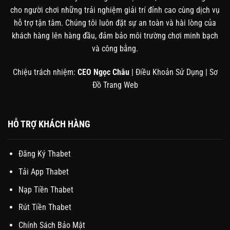
cho người chơi những trải nghiệm giải trí đỉnh cao cùng dịch vụ
hỗ trợ tận tâm. Chúng tôi luôn đặt sự an toàn và hài lòng của
khách hàng lên hàng đầu, đảm bảo môi trường chơi minh bạch
và công bằng.
Chiệu trách nhiệm:
CEO Ngọc Châu
|
Điều Khoản Sử Dụng
|
Sơ
Đồ Trang Web
HỖ TRỢ KHÁCH HÀNG
Đăng Ký Thabet
Tải App Thabet
Nạp Tiền Thabet
Rút Tiền Thabet
Chính Sách Bảo Mật