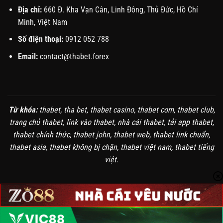
Địa chỉ:
660 Đ. Kha Vạn Cân, Linh Đông, Thủ Đức, Hồ Chí
Minh, Việt Nam
Số điện thoại:
0912 052 788
Email:
contact@thabet.forex
Từ khóa:
thabet, tha bet, thabet casino, thabet com, thabet club,
trang chủ thabet, link vào thabet, nhà cái thabet, tải app thabet,
thabet chính thức, thabet john, thabet web, thabet link chuẩn,
thabet asia, thabet không bị chặn, thabet việt nam, thabet tiếng
việt.
Copyright 2026 ©
THABET
. All rights reserved.