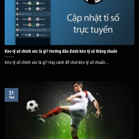
Kèo tỷ số chính xác là gì? Hướng dẫn đánh kèo tỷ số thắng chuẩn
Kèo tỷ số chính xác là gì? Hay cách để chơi kèo tỷ số chuẩn...
21
Th4