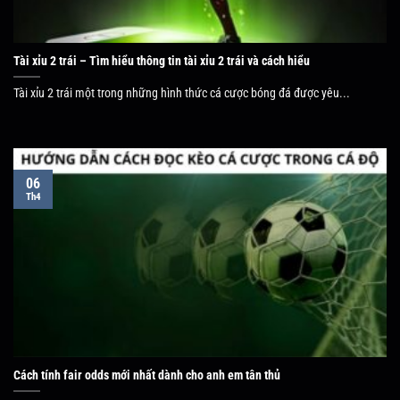
Tài xỉu 2 trái – Tìm hiểu thông tin tài xỉu 2 trái và cách hiểu
Tài xỉu 2 trái một trong những hình thức cá cược bóng đá được yêu...
06
Th4
Cách tính fair odds mới nhất dành cho anh em tân thủ